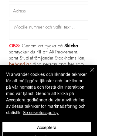
OBS:
Genom att trycka på
Skicka
samtycker du till att ARTmovement,
samt Studiefrämjandet Stockholms län,
behandlar
dina personuppgifter som
behövs för anmälan till ARTmovements
Vi använder cookies och liknande tekniker
workshops.
för att möjliggöra tjänster och funktioner
Skicka!
på vår hemsida och förstå din interaktion
med vår tjänst. Genom att klicka på
Acceptera godkänner du vår användning
av dessa tekniker för marknadsföring och
statistik.
Se sekretesspolicy
Select Language
▼
Acceptera